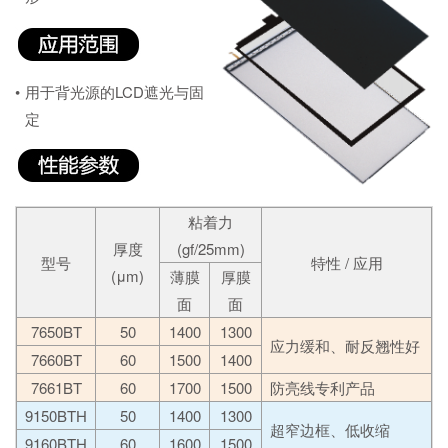
•
用于背光源的LCD遮光与固
定
粘着力
厚度
(gf/25mm)
型号
特性 / 应用
(μm)
薄膜
厚膜
面
面
7650BT
50
1400
1300
应力缓和、耐反翘性好
7660BT
60
1500
1400
7661BT
60
1700
1500
防亮线专利产品
9150BTH
50
1400
1300
超窄边框、低收缩
9160BTH
60
1600
1500