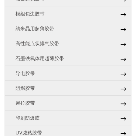
→
模组包边胶带
→
纳米晶用超薄胶带
→
高性能点状排气胶带
→
石墨铁氧体用超薄胶带
→
导电胶带
→
阻燃胶带
→
易拉胶带
→
印刷防爆膜
→
UV减粘胶带