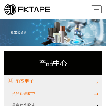
Toggle
navigat
产品中心
↓
消费电子
→
黑黑遮光胶带
→
黑白遮光胶带